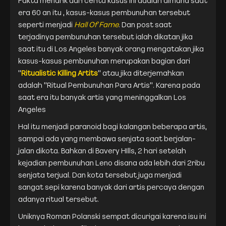
era 60 an itu , kasus-kasus pembunuhan tersebut
seperti menjadi
Hall Of Fame
. Dan post saat
terjadinya pembunuhan tersebut ialah dikatan jika
saat itu di Los Angeles banyak orang mengatakan jika
kasus-kasus pembunuhan merupakan bagian dari
"
Ritualistic Killing Artits
" atau jika diterjemahkan
adalah "Ritual Pembunuhan Para Artis". Karena pada
saat era itu banyak artis yang meninggalkan Los
Angeles
Hal itu menjadi paranoid bagi kalangan beberapa artis,
sampai ada yang membawa senjata saat berjalan-
jalan dikota. Bahkan di Bavery HIlls, 2 hari setelah
kejadian pembunuhan Leno disana ada lebih dari 2ribu
senjata terjual. Dan kota tersebut juga menjadi
sangat sepi karena banyak dari artis percaya dengan
adanya ritual tersebut.
Uniknya Roman Polanski sempat dicurigai karena isu ini